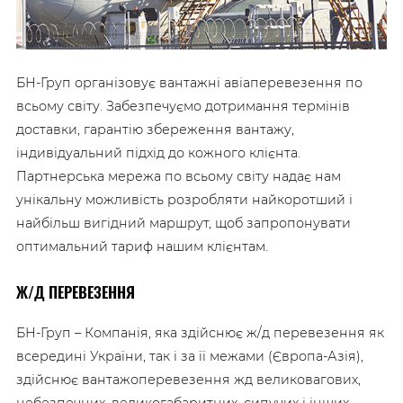
БН-Груп організовує вантажні авіаперевезення по
всьому світу. Забезпечуємо дотримання термінів
доставки, гарантію збереження вантажу,
індивідуальний підхід до кожного клієнта.
Партнерська мережа по всьому світу надає нам
унікальну можливість розробляти найкоротший і
найбільш вигідний маршрут, щоб запропонувати
оптимальний тариф нашим клієнтам.
Ж/Д ПЕРЕВЕЗЕННЯ
БН-Груп – Компанія, яка здійснює ж/д перевезення як
всередині України, так і за її межами (Європа-Азія),
здійснює вантажоперевезення жд великовагових,
небезпечних, великогабаритних, сипучих і інших