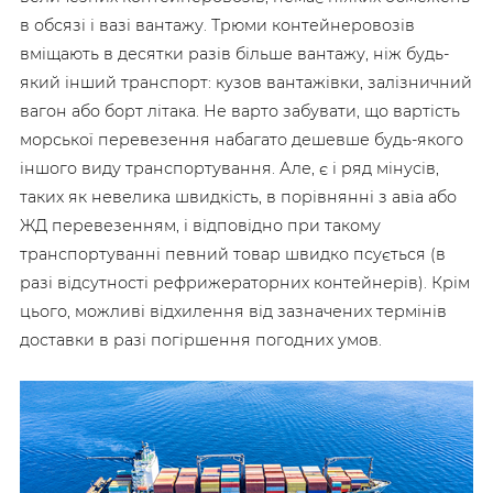
в обсязі і вазі вантажу. Трюми контейнеровозів
вміщають в десятки разів більше вантажу, ніж будь-
який інший транспорт: кузов вантажівки, залізничний
вагон або борт літака. Не варто забувати, що вартість
морської перевезення набагато дешевше будь-якого
іншого виду транспортування. Але, є і ряд мінусів,
таких як невелика швидкість, в порівнянні з авіа або
ЖД перевезенням, і відповідно при такому
транспортуванні певний товар швидко псується (в
разі відсутності рефрижераторних контейнерів). Крім
цього, можливі відхилення від зазначених термінів
доставки в разі погіршення погодних умов.